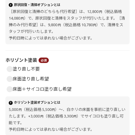
原状回復・清掃オプションとは
?
［原状回復と清掃のどちらも代行希望］は、12,800
（税込価格
円
14,080
）で、原状回復と清掃をスタッフが代行いたします。［清
円
掃のみ代行希望］は、9,800
（税込価格 10,780
）で、清掃をス
円
円
タッフが代行いたします。
予約日時によっては承れない場合がございます。
ホリゾント塗装
必須
塗り直し不要
床面塗り直し希望
床面＋サイコロ塗り直し希望
ホリゾント塗装オプションとは
?
5,000
（税込価格 5,500
）〜、白ホリの床面を事前に塗り直しい
円
円
たします。+3,000
（税込価格 3,300
）でサイコロも塗り直し可
円
円
能です。
予約日時によっては承れない場合がございます。